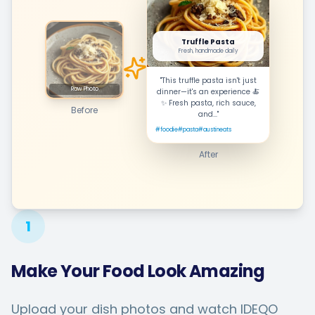
Truffle Pasta
Fresh, handmade daily
"This truffle pasta isn't just
Raw Photo
dinner—it's an experience 🍝
✨ Fresh pasta, rich sauce,
Before
and..."
#foodie
#pasta
#austineats
After
1
Make Your Food Look Amazing
Upload your dish photos and watch IDEQO