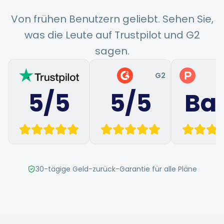
Hashtag-Generator
Von frühen Benutzern geliebt. Sehen Sie,
was die Leute auf Trustpilot und G2
Biogenerator
sagen.
Inhaltskalender
G2
P
5/5
5/5
Ba
Social-Media-Tipps
Content-Strategie
30-tägige Geld-zurück-Garantie für alle Pläne
E-Commerce
Shopify