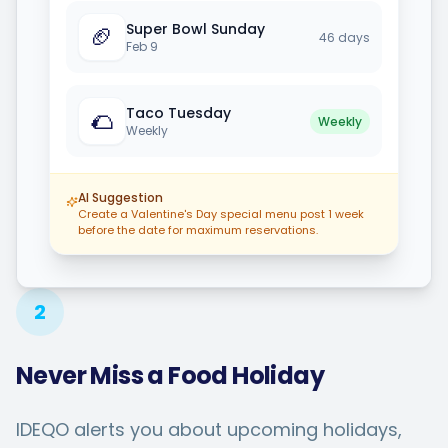
Super Bowl Sunday
🏈
46
days
Feb 9
Taco Tuesday
🌮
Weekly
Weekly
AI Suggestion
Create a Valentine's Day special menu post 1 week
before the date for maximum reservations.
2
Never Miss a Food Holiday
IDEQO alerts you about upcoming holidays,