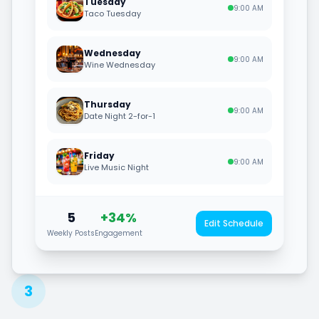
Tuesday
9:00 AM
Taco Tuesday
Wednesday
9:00 AM
Wine Wednesday
Thursday
9:00 AM
Date Night 2-for-1
Friday
9:00 AM
Live Music Night
5
+34%
Edit Schedule
Weekly Posts
Engagement
3