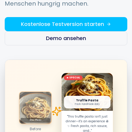
Menschen hungrig machen.
Integrationen
Kostenlose Testversion starten
Für Shopify Stores
Demo ansehen
Ressourcen
Preise
🔥 SPECIAL
Kontakt
Truffle Pasta
Fresh, handmade daily
Blog
"This truffle pasta isn't just
Raw Photo
dinner—it's an experience 🍝
✨ Fresh pasta, rich sauce,
Before
Über uns
and..."