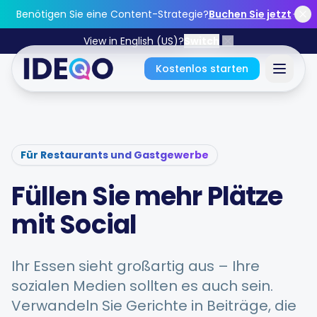
Skip to main content
Benötigen Sie eine Content-Strategie?
Buchen Sie jetzt
View in English (US)?
Switch
Kostenlos starten
Anmelden
Für Restaurants und Gastgewerbe
Starten Sie kostenlos durch
Füllen Sie mehr Plätze
Keine Kreditkarte erforderlich • Für immer kostenlos
mit Social
Ihr Essen sieht großartig aus – Ihre
Funktionen
sozialen Medien sollten es auch sein.
Verwandeln Sie Gerichte in Beiträge, die
Kostenlose Tools