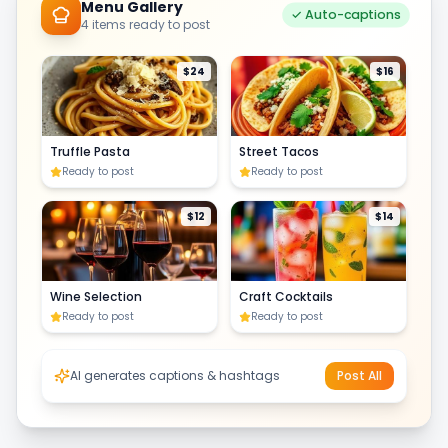
Menu Gallery
✓ Auto-captions
4 items ready to post
$24
$16
Truffle Pasta
Street Tacos
Ready to post
Ready to post
$12
$14
Wine Selection
Craft Cocktails
Ready to post
Ready to post
AI generates captions & hashtags
Post All