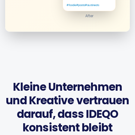
#foodie
#pasta
#austineats
After
Intelligente Planung
Visueller Editor
Markenvisualisierungen
Kleine Unternehmen
KI-Brainstorming
und Kreative vertrauen
darauf, dass IDEQO
Untertitelgenerator
konsistent bleibt