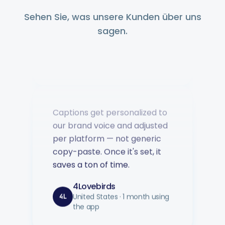
question answered fast.
Sehen Sie, was unsere Kunden über uns
sagen.
Music Poster Shop
MP
Ireland · 5 days using the app
Captions get personalized to
our brand voice and adjusted
per platform — not generic
copy-paste. Once it's set, it
saves a ton of time.
4Lovebirds
United States · 1 month using
4L
the app