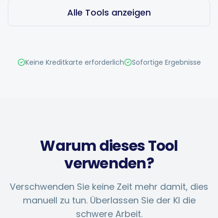
Hashtag-Generator
Alle Tools anzeigen
Biogenerator
Keine Kreditkarte erforderlich
Sofortige Ergebnisse
Inhaltskalender
Social-Media-Tipps
Warum dieses Tool
Content-Strategie
verwenden?
E-Commerce
Verschwenden Sie keine Zeit mehr damit, dies
manuell zu tun. Überlassen Sie der KI die
Shopify
schwere Arbeit.