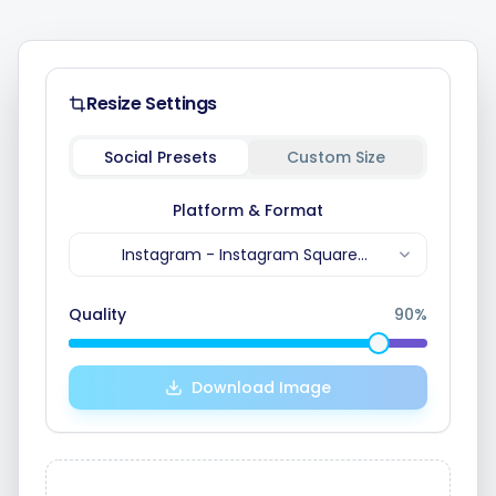
Integrationen
Resize Settings
Für Shopify Stores
Social Presets
Custom Size
Ressourcen
Platform & Format
Instagram
-
Instagram Square
(
1080
x
1080
)
Preise
Quality
90
%
Kontakt
Download Image
Blog
Über uns