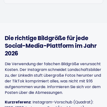
Die richtige Bildgröße für jede
Social-Media-Plattform im Jahr
2026
Captions get personalized to
our brand voice and adjusted
Die Verwendung der falschen Bildgröße verursacht
per platform — not generic
Kosten. Der Instagram schneidet Landschaftsbilder
copy-paste. Once it's set, it
zu, der LinkedIn stuft übergroße Fotos herunter und
saves a ton of time.
der TikTok komprimiert alles, was nicht mit 9:16
aufgenommen wurde. Informieren Sie sich vor dem
4Lovebirds
Posten über die Abmessungen.
United States · 1 month using
4L
the app
Kurzreferenz
: Instagram-Vorschub (Quadrat):