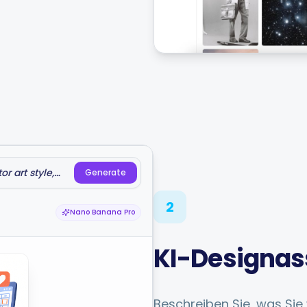
or art style,
Generate
2
Nano Banana Pro
KI-Designas
Beschreiben Sie, was Sie 