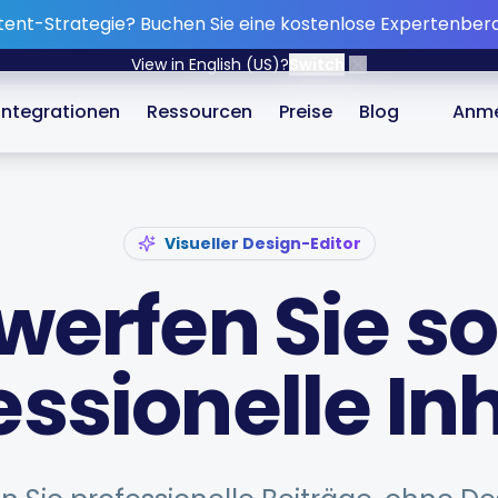
tent-Strategie?
Buchen Sie eine kostenlose Expertenber
View in English (US)?
Switch
Integrationen
Ressourcen
Preise
Blog
Anme
Visueller Design-Editor
werfen Sie so
essionelle Inh