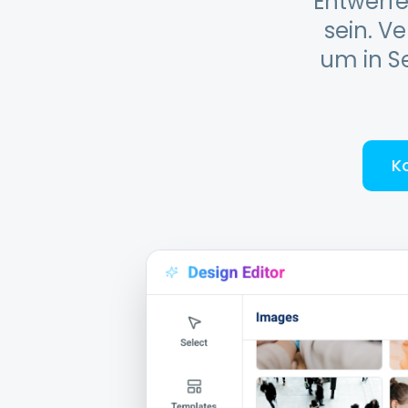
Entwerfe
sein. V
um in S
K