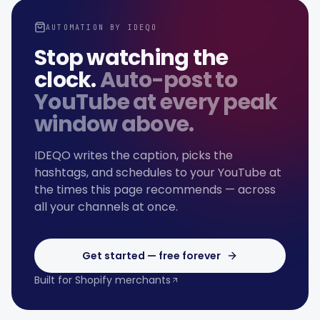
AUTOMATION BY IDEQO
Stop watching the
clock.
Auto-post to
YouTube
at every peak
window above.
IDEQO writes the caption, picks the
hashtags, and schedules to your
YouTube
at
the times this page recommends — across
all your channels at once.
Get started — free forever
Built for Shopify merchants