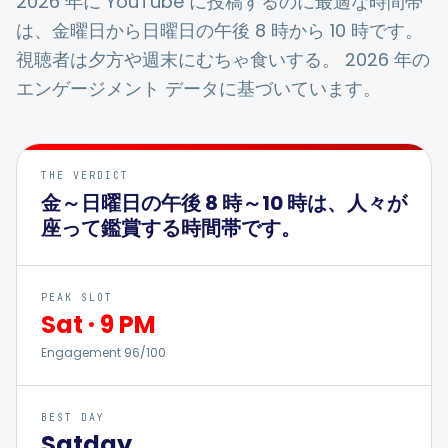
2026 年に YouTube に投稿するのに最適な時間帯
は、金曜日から日曜日の午後 8 時から 10 時です。
視聴者は夕方や週末にむちゃ食いする。 2026 年の
統合
エンゲージメント データに基づいています。
Shopify ストアの場合
THE VERDICT
リソース
金～日曜日の午後 8 時～10 時は、人々が
座って鑑賞する時間帯です。
価格設定
PEAK SLOT
Sat
お問い合わせ
·
9 PM
Engagement
96
/100
ブログ
BEST DAY
Sat
day
私たちについて