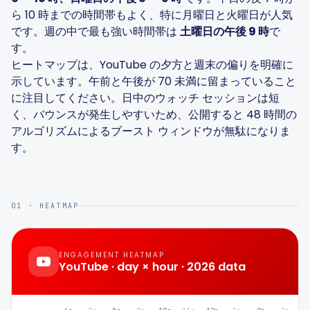
ハッシュタグジェネレーター
ら 10 時までの時間帯もよく、特に月曜日と火曜日が人気
です。週の中で最も強い時間帯は
土曜日の午後 9 時
で
す。
バイオジェネレーター
ヒートマップは、YouTube の夕方と週末の偏りを明確に
示しています。午前と午後が 70 未満に留まっていること
コンテンツカレンダー
に注目してください。日中のウォッチ セッションは短
く、バウンスが発生しやすいため、公開すると 48 時間の
アルゴリズムによるブースト ウィンドウが無駄になりま
す。
ソーシャルメディアのヒント
01 · HEATMAP
コンテンツ戦略
eコマース
ENGAGEMENT HEATMAP
YouTube
· day × hour · 2026 data
Shopify