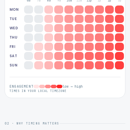
6a
7a
8a
9a
10a
11a
12p
1p
2p
3p
4
MON
TUE
WED
THU
FRI
SAT
SUN
ENGAGEMENT
low → high
TIMES IN YOUR LOCAL TIMEZONE
02 · WHY TIMING MATTERS