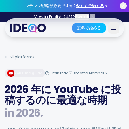
Skip to main content
コンテンツ戦略が必要ですか?
今すぐ予約する
View in English (US)?
Switch
無料で始める
サインイン
All platforms
無料で始めましょう
YouTube
guide
6 min read
Updated March 2026
クレジット カードは不要 • 永久無料
2026 年に YouTube に投
稿するのに最適な時期
in
2026
.
特長
無料ツール