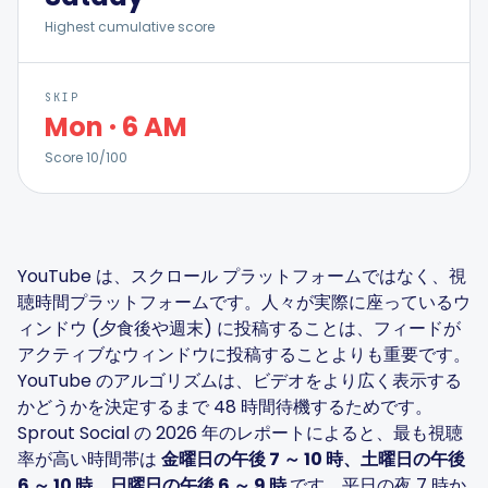
Highest cumulative score
SKIP
Mon
·
6 AM
スマートなスケジューリング
Score
10
/100
ビジュアルエディター
ブランドビジュアル
YouTube は、スクロール プラットフォームではなく、視
聴時間プラットフォームです。人々が実際に座っているウ
AI ブレーンストーミング
ィンドウ (夕食後や週末) に投稿することは、フィードが
アクティブなウィンドウに投稿することよりも重要です。
YouTube のアルゴリズムは、ビデオをより広く表示する
かどうかを決定するまで 48 時間待機するためです。
Sprout Social の 2026 年のレポートによると、最も視聴
キャプションジェネレーター
率が高い時間帯は
金曜日の午後 7 ～ 10 時、土曜日の午後
6 ～ 10 時、日曜日の午後 6 ～ 9 時
です。平日の夜 7 時か