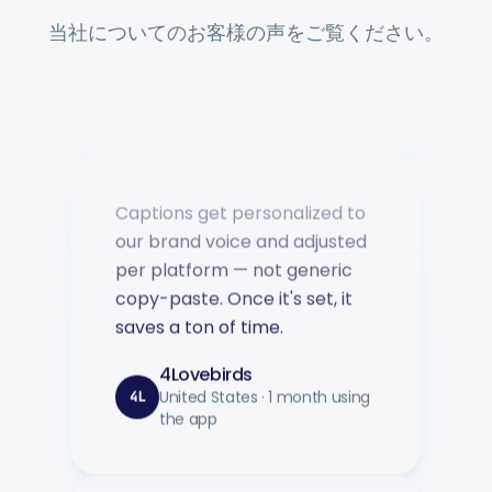
当社についてのお客様の声をご覧ください。
Music Poster Shop
MP
Ireland · 5 days using the app
Captions get personalized to
our brand voice and adjusted
per platform — not generic
copy-paste. Once it's set, it
saves a ton of time.
4Lovebirds
United States · 1 month using
4L
the app