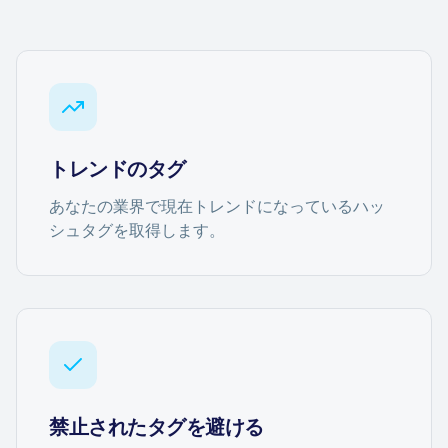
ハッシュタグジェネレーター
バイオジェネレーター
コンテンツカレンダー
トレンドのタグ
あなたの業界で現在トレンドになっているハッ
シュタグを取得します。
ソーシャルメディアのヒント
コンテンツ戦略
eコマース
Shopify
禁止されたタグを避ける