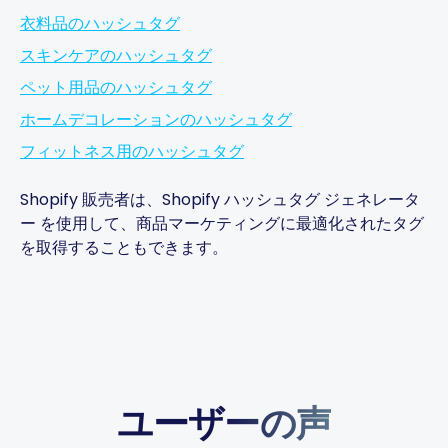
衣料品のハッシュタグ
The AI-powered captions
スキンケアのハッシュタグ
adapt per platform and keep
ペット用品のハッシュタグ
the brand voice consistent.
ホームデコレーションのハッシュタグ
You can plan weeks of
content in advance and let
フィットネス用のハッシュタグ
the app handle everything.
Shopify 販売者は、
Shopify ハッシュタグ ジェネレータ
Chefio
ー
を使用して、商品マーケティングに最適化されたタグ
Bahrain · 4 months using the
CH
を取得することもできます。
app
Saves hours of work posting
to social media. Support has
ユーザーの声
been second to none — every
question answered fast.