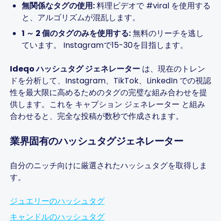
無関係なタグの使用:
料理ビデオで #viral を使用する
と、アルゴリズムが混乱します。
1 ～ 2 個のタグのみを使用する:
無料のリーチを逃し
ています。 Instagramで15-30を目指します。
Ideqo ハッシュタグ ジェネレーター
は、現在のトレン
ドを分析して、Instagram、TikTok、LinkedIn での視認
性を最大限に高めるためのタグの完璧な組み合わせを提
Captions get personalized to
供します。これを
キャプション ジェネレーター
と組み
our brand voice and adjusted
合わせると、完全な投稿が数秒で作成されます。
per platform — not generic
copy-paste. Once it's set, it
業界固有のハッシュタグジェネレーター
saves a ton of time.
自分のニッチ向けに厳選されたハッシュタグを取得しま
4Lovebirds
す。
United States · 1 month using
4L
the app
ジュエリーのハッシュタグ
キャンドルのハッシュタグ