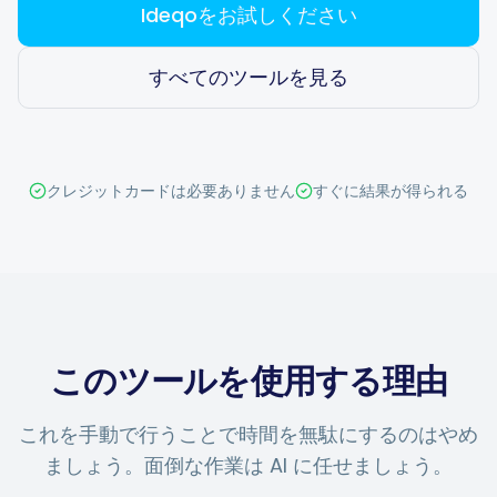
Ideqoをお試しください
すべてのツールを見る
スマートなスケジューリング
ビジュアルエディター
クレジットカードは必要ありません
すぐに結果が得られる
ブランドビジュアル
AI ブレーンストーミング
このツールを使用する理由
これを手動で行うことで時間を無駄にするのはやめ
キャプションジェネレーター
ましょう。面倒な作業は AI に任せましょう。