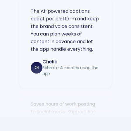
The AI-powered captions
adapt per platform and keep
the brand voice consistent.
You can plan weeks of
content in advance and let
the app handle everything.
Chefio
Bahrain · 4 months using the
CH
app
Saves hours of work posting
to social media. Support has
been second to none — every
question answered fast.
Music Poster Shop