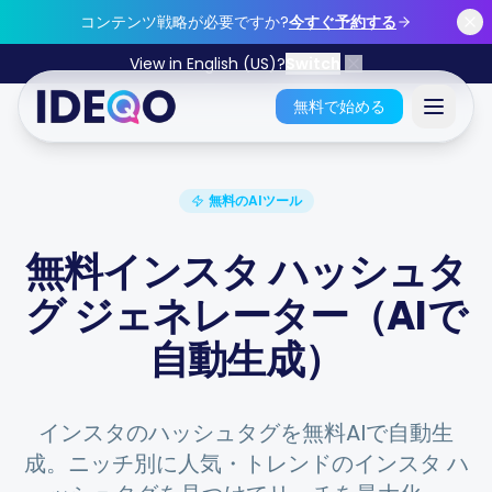
Skip to main content
コンテンツ戦略が必要ですか?
今すぐ予約する
View in English (US)?
Switch
無料で始める
サインイン
無料のAIツール
無料で始めましょう
無料インスタ ハッシュタ
グ ジェネレーター（AIで
クレジット カードは不要 • 永久無料
自動生成）
特長
インスタのハッシュタグを無料AIで自動生
成。ニッチ別に人気・トレンドのインスタ ハ
無料ツール