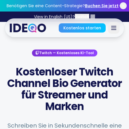
Skip to main content
Benötigen Sie eine Content-Strategie?
Buchen Sie jetzt
View in English (US)?
Switch
Kostenlos starten
Anmelden
Twitch
—
Kostenloses KI-Tool
Starten Sie kostenlos durch
Kostenloser Twitch
Channel Bio Generator
Keine Kreditkarte erforderlich • Für immer kostenlos
für Streamer und
Marken
Funktionen
Schreiben Sie in Sekundenschnelle eine
Kostenlose Tools