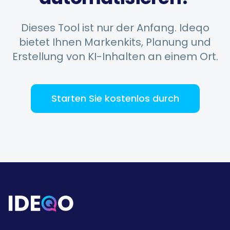
Music Poster Shop
MP
Ireland · 5 days using the app
Dieses Tool ist nur der Anfang. Ideqo
bietet Ihnen Markenkits, Planung und
Erstellung von KI-Inhalten an einem Ort.
Starten Sie kostenlos durch