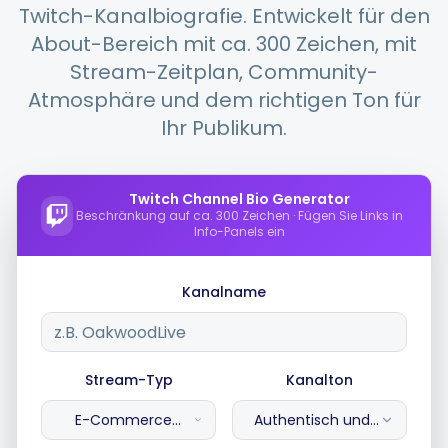
Twitch-Kanalbiografie. Entwickelt für den
About-Bereich mit ca. 300 Zeichen, mit
Integrationen
Stream-Zeitplan, Community-
Atmosphäre und dem richtigen Ton für
Ihr Publikum.
Für Shopify Stores
Ressourcen
Twitch Channel Bio Generator
Beschränkung auf ca. 300 Zeichen · Fügen Sie Links in
Info-Panels ein
Preise
Kanalname
Kontakt
Stream-Typ
Kanalton
Blog
E-Commerce
Authentisch und
hinter den Kulissen
echt
Über uns