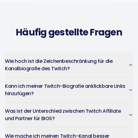
question answered fast.
Music Poster Shop
MP
Ireland · 5 days using the app
Häufig gestellte Fragen
Captions get personalized to
Wie hoch ist die Zeichenbeschränkung für die
our brand voice and adjusted
Kanalbiografie des Twitch?
per platform — not generic
copy-paste. Once it's set, it
Kann ich meiner Twitch-Biografie anklickbare Links
saves a ton of time.
hinzufügen?
4Lovebirds
United States · 1 month using
4L
Was ist der Unterschied zwischen Twitch Affiliate
the app
und Partner für BIOS?
Wie mache ich meinen Twitch-Kanal besser