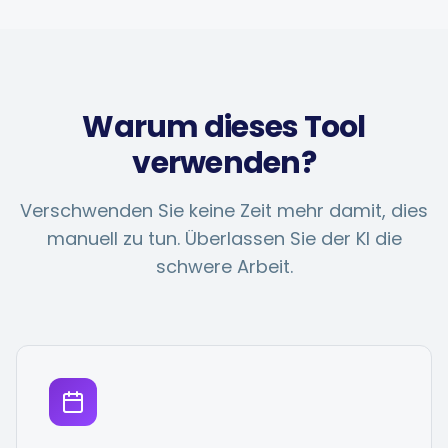
Hashtag-Generator
Biogenerator
Warum dieses Tool
Inhaltskalender
verwenden?
Verschwenden Sie keine Zeit mehr damit, dies
manuell zu tun. Überlassen Sie der KI die
Social-Media-Tipps
schwere Arbeit.
Content-Strategie
E-Commerce
Shopify