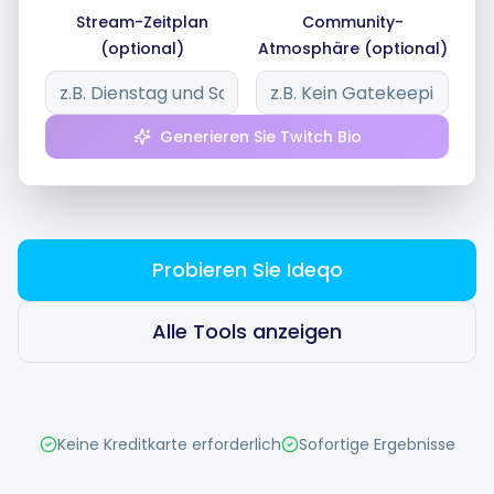
Stream-Zeitplan
Community-
(optional)
Atmosphäre (optional)
Intelligente Planung
Generieren Sie Twitch Bio
Visueller Editor
Markenvisualisierungen
Probieren Sie Ideqo
KI-Brainstorming
Alle Tools anzeigen
Untertitelgenerator
Keine Kreditkarte erforderlich
Sofortige Ergebnisse