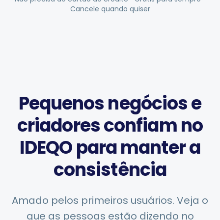
Cancele quando quiser
Agendamento Inteligente
Editor Visual
Pequenos negócios e
Visuais da Marca
criadores confiam no
IDEQO para manter a
Brainstorming com IA
consistência
Gerador de Legendas
Amado pelos primeiros usuários. Veja o
que as pessoas estão dizendo no