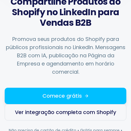
Compartilhe Produtos do
Shopify no LinkedIn para
Integrações
Vendas B2B
Para lojas Shopify
Promova seus produtos do Shopify para
públicos profissionais no LinkedIn. Mensagens
B2B com IA, publicação na Página da
Recursos
Empresa e agendamento em horário
comercial.
Preços
Contato
Comece grátis
Ver integração completa com Shopify
Blog
Não precisa de cartão de crédito • Grátis para sempre •
Sobre Nós