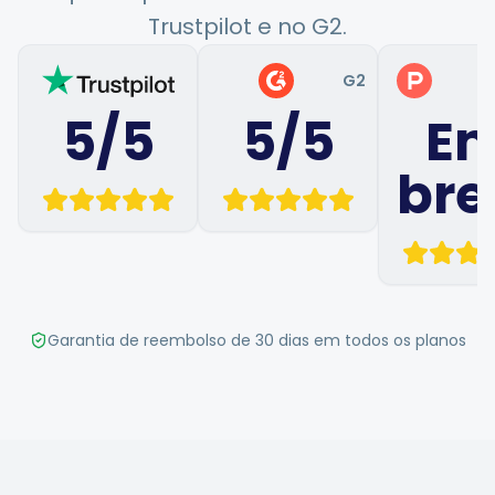
Gerador de Hashtags
Trustpilot e no G2.
Gerador de Bio
G2
P
5/5
5/5
E
Calendário de Conteúdo
bre
Dicas de Redes Sociais
Estratégia de Conteúdo
Garantia de reembolso de 30 dias em todos os planos
E-commerce
Shopify