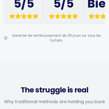
5/5
5/5
Bie
Garantie de remboursement de 30 jours sur tous les
forfaits
The struggle is real
Why traditional methods are holding you back