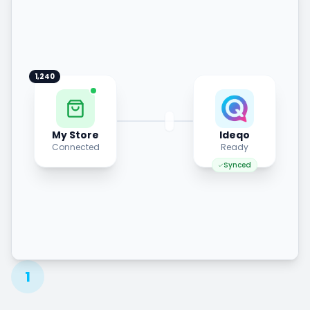
1,240
My Store
Ideqo
Connected
Ready
Synced
1