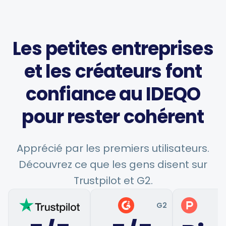
Générateur de hashtags
Biogénérateur
Les petites entreprises
et les créateurs font
Calendrier de contenu
confiance au IDEQO
pour rester cohérent
Conseils sur les réseaux sociaux
Apprécié par les premiers utilisateurs.
Stratégie de contenu
Découvrez ce que les gens disent sur
Trustpilot et G2.
Commerce électronique
G2
P
Shopify