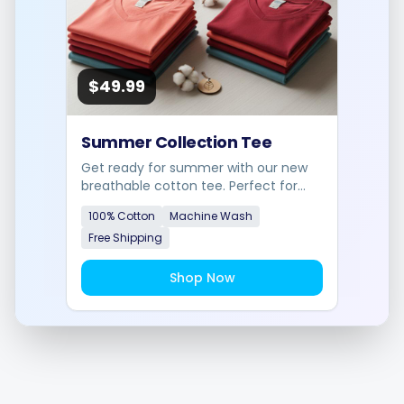
$49.99
Planification intelligente
Summer Collection Tee
Éditeur visuel
Get ready for summer with our new
breathable cotton tee. Perfect for
any occasion.
Visuels de marque
100% Cotton
Machine Wash
Free Shipping
Brainstorming sur l'IA
Shop Now
Générateur de sous-titres