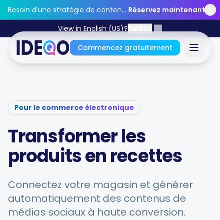
Skip to main content
Besoin d'une stratégie de contenu ?
Réservez maintenant
View in English (US)?
Switch
Commencez gratuitement
Connectez-vous
Pour le commerce électronique
Commencez gratuitement
Transformer les
Aucune carte de crédit requise • Gratuit pour toujours
produits en recettes
Connectez votre magasin et générer
Caractéristiques
automatiquement des contenus de
médias sociaux à haute conversion.
Outils gratuits