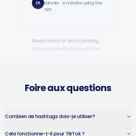
app
Saves hours of work posting
to social media. Support has
been second to none — every
question answered fast.
Music Poster Shop
MP
Ireland · 5 days using the app
Foire aux questions
Captions get personalized to
our brand voice and adjusted
Combien de hashtags dois-je utiliser?
per platform — not generic
copy-paste. Once it's set, it
Cela fonctionne-t-il pour TikTok ?