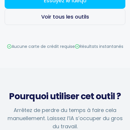
Essayez le Ideqo
Voir tous les outils
Planification intelligente
Aucune carte de crédit requise
Résultats instantanés
Éditeur visuel
Visuels de marque
Brainstorming sur l'IA
Pourquoi utiliser cet outil ?
Arrêtez de perdre du temps à faire cela
Générateur de sous-titres
manuellement. Laissez l’IA s’occuper du gros
du travail.