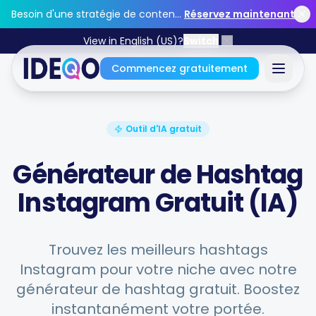
Skip to main content
Besoin d'une stratégie de contenu ?
Réservez maintenant
View in English (US)?
Switch
Commencez gratuitement
Connectez-vous
Outil d'IA gratuit
Commencez gratuitement
Générateur de Hashtag
Instagram Gratuit (IA)
Aucune carte de crédit requise • Gratuit pour toujours
Trouvez les meilleurs hashtags
Instagram pour votre niche avec notre
Caractéristiques
générateur de hashtag gratuit. Boostez
instantanément votre portée.
Outils gratuits