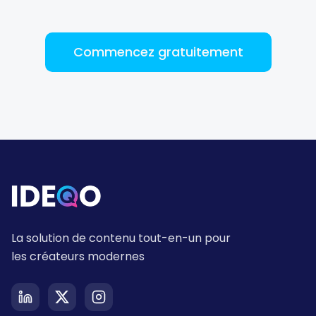
Saves hours of work posting
Commencez gratuitement
to social media. Support has
been second to none — every
question answered fast.
Music Poster Shop
MP
Ireland · 5 days using the app
La solution de contenu tout-en-un pour
les créateurs modernes