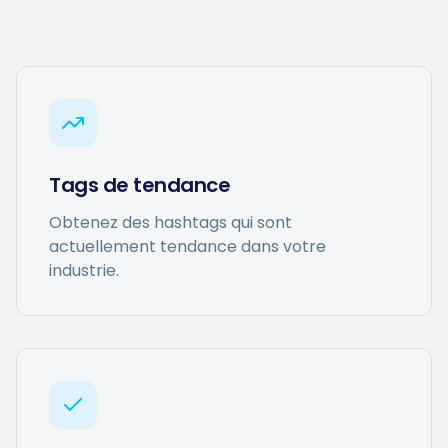
Générateur de hashtags
Biogénérateur
Calendrier de contenu
Tags de tendance
Obtenez des hashtags qui sont
Conseils sur les réseaux sociaux
actuellement tendance dans votre
industrie.
Stratégie de contenu
Commerce électronique
Shopify