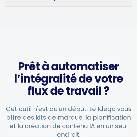
saves a ton of time.
4Lovebirds
United States · 1 month using
4L
the app
The AI-powered captions
Prêt à automatiser
adapt per platform and keep
l’intégralité de votre
the brand voice consistent.
You can plan weeks of
flux de travail ?
content in advance and let
the app handle everything.
Cet outil n'est qu'un début. Le Ideqo vous
Chefio
offre des kits de marque, la planification
Bahrain · 4 months using the
CH
et la création de contenu IA en un seul
app
endroit.