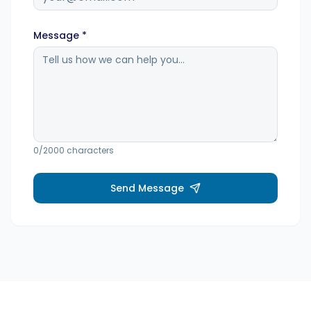
Générateur de hashtags
Message *
Biogénérateur
Calendrier de contenu
0
/2000 characters
Conseils sur les réseaux sociaux
Send Message
Stratégie de contenu
Commerce électronique
Shopify