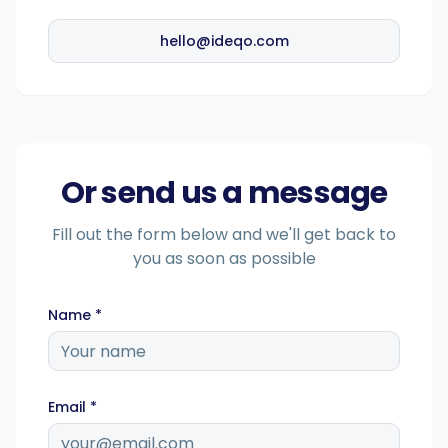
hello@ideqo.com
Planification intelligente
Éditeur visuel
Or send us a message
Visuels de marque
Fill out the form below and we'll get back to
you as soon as possible
Brainstorming sur l'IA
Name *
Générateur de sous-titres
Email *