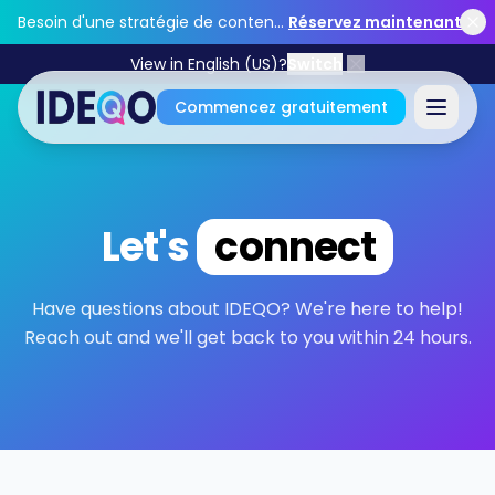
Skip to main content
Besoin d'une stratégie de contenu ?
Réservez maintenant
View in English (US)?
Switch
Commencez gratuitement
Connectez-vous
Let's
connect
Commencez gratuitement
Aucune carte de crédit requise • Gratuit pour toujours
Have questions about IDEQO? We're here to help!
Reach out and we'll get back to you within 24 hours.
Caractéristiques
Outils gratuits