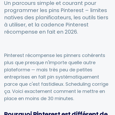
Un parcours simple et courant pour
programmer les pins Pinterest – limites
Intégrations
natives des planificateurs, les outils tiers
à utiliser, et la cadence Pinterest
récompense en fait en 2026.
Pour les magasins Shopify
Ressources
Pinterest récompense les pinners cohérents
plus que presque n'importe quelle autre
Tarifs
plateforme — mais très peu de petites
entreprises en fait pin systématiquement
Contacter
parce que c'est fastidieux. Scheduling corrige
ça. Voici exactement comment le mettre en
place en moins de 30 minutes.
Blogue
Pourquoi Pinterest est différent de
À propos de nous