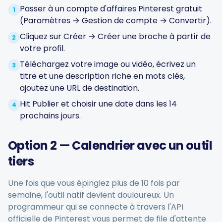
Générateur de hashtags
Passer à un compte d'affaires Pinterest gratuit
1
(Paramètres → Gestion de compte → Convertir).
Cliquez sur Créer → Créer une broche à partir de
Biogénérateur
2
votre profil.
Téléchargez votre image ou vidéo, écrivez un
Calendrier de contenu
3
titre et une description riche en mots clés,
ajoutez une URL de destination.
Hit Publier et choisir une date dans les 14
4
prochains jours.
Conseils sur les réseaux sociaux
Option 2 — Calendrier avec un outil
Stratégie de contenu
tiers
Commerce électronique
Une fois que vous épinglez plus de 10 fois par
semaine, l'outil natif devient douloureux. Un
programmeur qui se connecte à travers l'API
Shopify
officielle de Pinterest vous permet de file d'attente