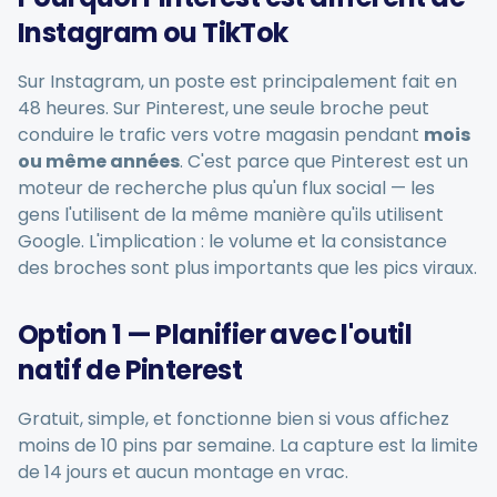
Instagram ou TikTok
Sur Instagram, un poste est principalement fait en
48 heures. Sur Pinterest, une seule broche peut
Planification intelligente
conduire le trafic vers votre magasin pendant
mois
ou même années
. C'est parce que Pinterest est un
moteur de recherche plus qu'un flux social — les
Éditeur visuel
gens l'utilisent de la même manière qu'ils utilisent
Google. L'implication : le volume et la consistance
Visuels de marque
des broches sont plus importants que les pics viraux.
Brainstorming sur l'IA
Option 1 — Planifier avec l'outil
natif de Pinterest
Gratuit, simple, et fonctionne bien si vous affichez
moins de 10 pins par semaine. La capture est la limite
Générateur de sous-titres
de 14 jours et aucun montage en vrac.